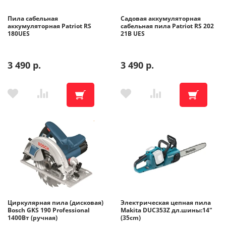
Пила сабельная
Садовая аккумуляторная
Помощь
аккумуляторная Patriot RS
сабельная пила Patriot RS 202
180UES
21В UES
Гарантия
3 490 р.
3 490 р.
Оплата частями
Подарочные сертификаты
Бонусная программа
Циркулярная пила (дисковая)
Электрическая цепная пила
Bosch GKS 190 Professional
Makita DUC353Z дл.шины:14"
1400Вт (ручная)
(35cm)