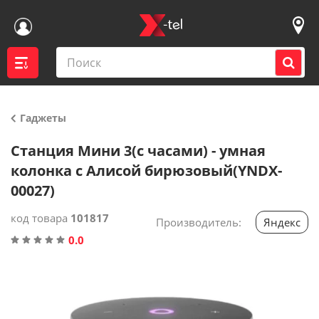
Гаджеты
Войти
Станция Мини 3(с часами) - умная
колонка с Алисой бирюзовый(YNDX-
Контакты магазинов
00027)
Каталог
код товара
101817
Производитель:
Яндекс
0.0
Акции
Доставка
Вакансии