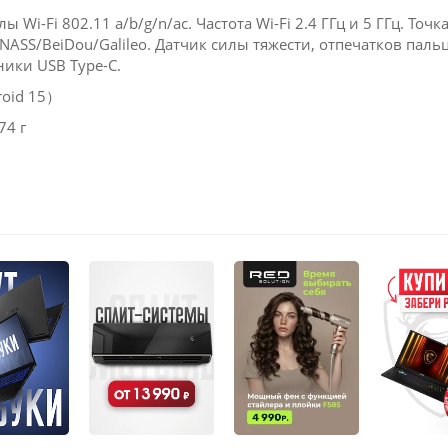
 Wi-Fi 802.11 a/b/g/n/ac. Частота Wi-Fi 2.4 ГГц и 5 ГГц. Точка д
ASS/BeiDou/Galileo. Датчик силы тяжести, отпечатков паль
ники USB Type-C.
roid 15）
74 г