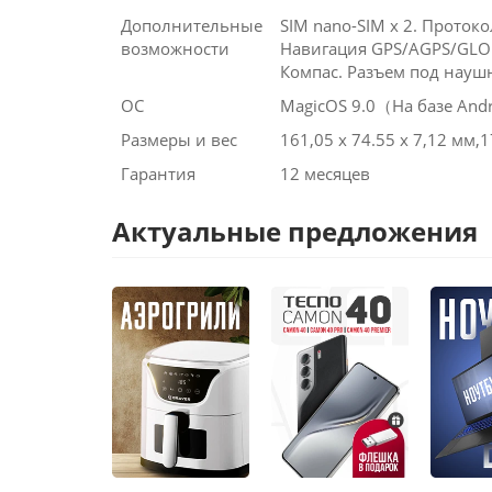
Дополнительные
SIM nano-SIM х 2. Протоколы
возможности
Навигация GPS/AGPS/GLON
Компас. Разъем под науш
ОС
MagicOS 9.0（На базе And
Размеры и вес
161,05 х 74.55 х 7,12 мм,1
Гарантия
12 месяцев
Актуальные предложения