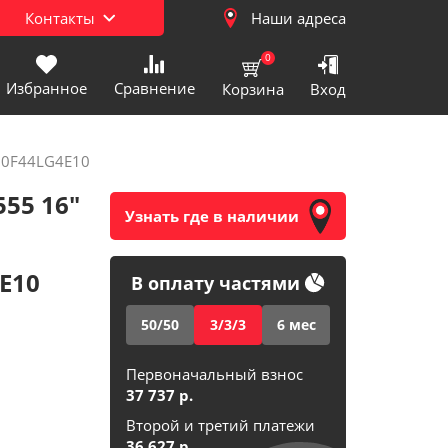
Контакты
Наши адреса
0
Избранное
Сравнение
Корзина
Вход
нтральный)
50F44LG4E10
ехника
55 16"
Узнать где в наличии
хника
0
) Цифровая техника
E10
В оплату частями
) Бытовая техника
50/50
3/3/3
6 мес
Первоначальный взнос
техника
37 737
р.
Второй и третий платежи
хника
36 627
р.