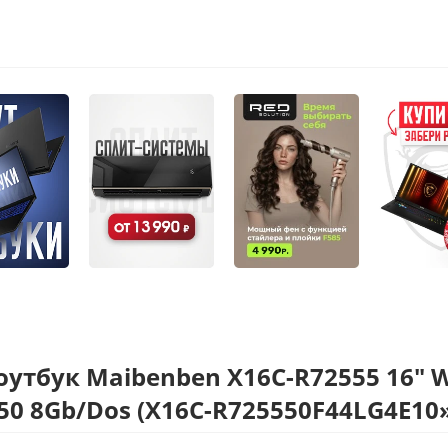
утбук Maibenben X16C-R72555 16" 
0 8Gb/Dos (X16C-R725550F44LG4E10