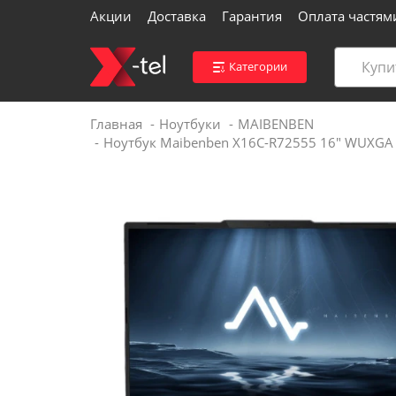
Акции
Доставка
Гарантия
Оплата частям
Категории
Главная
Ноутбуки
MAIBENBEN
Ноутбук Maibenben X16C-R72555 16" WUXGA
Войти
Контакты магазинов
Каталог
Акции
Доставка
Вакансии