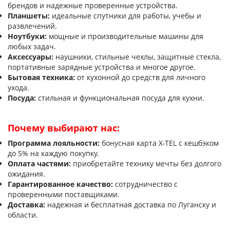
брендов и надежные проверенные устройства.
Планшеты:
идеальные спутники для работы, учебы и
Помощь
развлечений.
Ноутбуки:
мощные и производительные машины для
любых задач.
Гарантия
Аксессуары:
наушники, стильные чехлы, защитные стекла,
портативные зарядные устройства и многое другое.
Бытовая техника:
от кухонной до средств для личного
Оплата частями
ухода.
Посуда:
стильная и функциональная посуда для кухни.
Подарочные сертификаты
Почему выбирают нас:
Бонусная программа
Программа лояльности:
бонусная карта X-TEL с кешбэком
до 5% на каждую покупку.
Оплата частями:
приобретайте технику мечты без долгого
ожидания.
Гарантированное качество:
сотрудничество с
проверенными поставщиками.
Доставка:
надежная и бесплатная доставка по Луганску и
области.