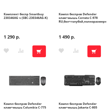
Помощь
Комплект беспр Smartbuy
Компл беспров Defender
230346AG ч (SBC-230346AG-K)
клав+мышь Cerrato C-978
RU,бел+голубой,полноразмерны
Гарантия
1 290 р.
1 490 р.
Оплата частями
Подарочные сертификаты
Бонусная программа
Компл беспров Defender
Компл беспров Defender
клав+мышь Columbia C-775
клав+мышь Jakarta C-805