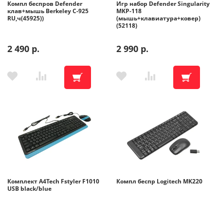
Компл беспров Defender
Игр набор Defender Singularity
клав+мышь Berkeley C-925
MKP-118
RU,ч(45925))
(мышь+клавиатура+ковер)
(52118)
2 490 р.
2 990 р.
Комплект A4Tech Fstyler F1010
Компл беспр Logitech MK220
USB black/blue