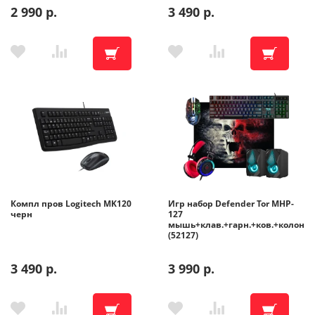
2 990 р.
3 490 р.
Компл пров Logitech MK120
Игр набор Defender Tor MHP-
черн
127
мышь+клав.+гарн.+ков.+колонка
(52127)
3 490 р.
3 990 р.