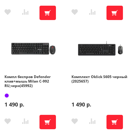
Компл беспров Defender
Комплект Oklick S605 черный
клав+мышь Milan C-992
(2025657)
RU,черн(45992)
1 490 р.
1 490 р.