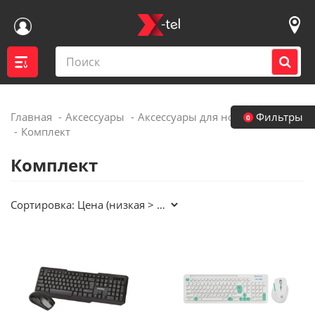
Главная
Аксессуары
Аксессуары для ноутбуков и ПК
Фильтры
0
Войти
Комплект
Комплект
Контакты магазинов
Сортировка:
Каталог
Акции
Доставка
Вакансии