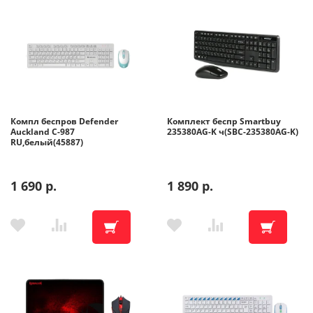
Компл беспров Defender
Комплект беспр Smartbuy
Auckland C-987
235380AG-K ч(SBC-235380AG-K)
RU,белый(45887)
×
1 690 р.
1 890 р.