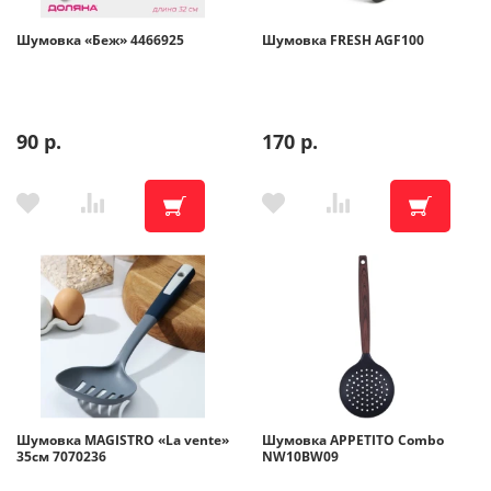
Шумовка «Беж» 4466925
Шумовка FRESH AGF100
Помощь
Гарантия
90 р.
170 р.
Оплата частями
Подарочные сертификаты
Бонусная программа
Шумовка MAGISTRO «La vente»
Шумовка APPETITO Combo
35см 7070236
NW10BW09