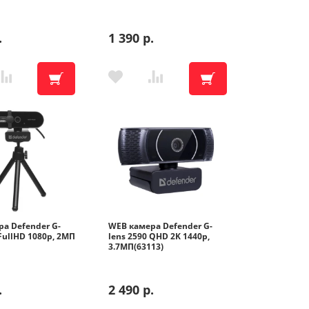
.
1 390 р.
ика
ника
а Defender G-
WEB камера Defender G-
 FullHD 1080p, 2МП
lens 2590 QHD 2K 1440p,
3.7МП(63113)
те
.
2 490 р.