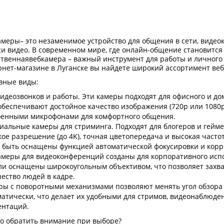
меры– это незаменимое устройство для общения в сети, видео
и видео. В современном мире, где онлайн-общение становится
ственнаявебкамера – важный инструмент для работы и личного
нет-магазине в Луганске вы найдете широкий ассортимент веб
вные виды:
идеозвонков и работы. Эти камеры подходят для офисного и д
обеспечивают достойное качество изображения (720p или 1080
оенными микрофонами для комфортного общения.
иальные камеры для стриминга. Подходят для блогеров и гейм
ое разрешение (до 4K), точная цветопередача и высокая часто
т быть оснащены функцией автоматической фокусировки и кор
амеры для видеоконференций созданы для корпоративного испо
ли оснащены широкоугольным объективом, что позволяет захв
ество людей в кадре.
ры с поворотными механизмами позволяют менять угол обзора
атически, что делает их удобными для стримов, видеонаблюде
ентаций.
то обратить внимание при выборе?