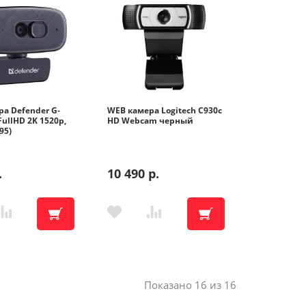
а Defender G-
WEB камера Logitech C930c
FullHD 2K 1520p,
HD Webcam черный
95)
.
10 490 р.
Показано 16 из 16