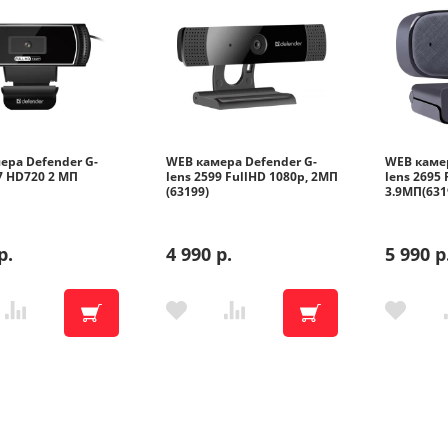
×
ера Defender G-
WEB камера Defender G-
WEB камер
7 HD720 2 МП
lens 2599 FullHD 1080p, 2МП
lens 2695 
(63199)
3.9МП(631
р.
4 990 р.
5 990 р