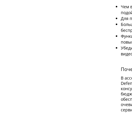
Чем 
подой
Для п
Боль
беспр
Функ
повы
Убед
видео
Поче
В ас
Defen
конс
бюдж
обесп
очеви
серв