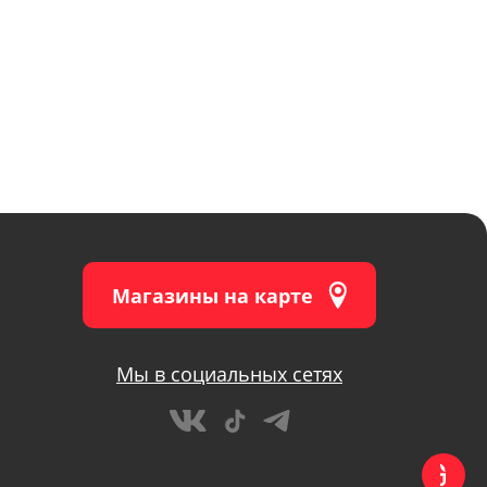
Магазины на карте
Мы в социальных сетях
Игровые консоли
Игровые консоли
Гаджеты
Гаджеты