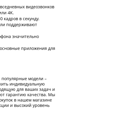
овседневных видеозвонков
или 4K.
 кадров в секунду.
ели поддерживают
офона значительно
 основные приложения для
ы популярные модели –
ожить индивидуальную
одящую для ваших задач и
ют гарантию качества. Мы
окупок в нашем магазине
кции и высокий уровень