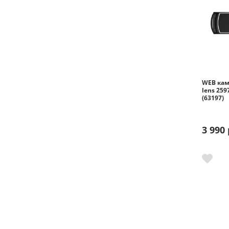
WEB кам
lens 259
(63197)
3 990 