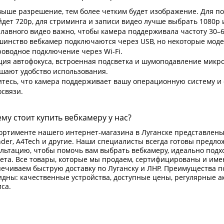
выше разрешение, тем более четким будет изображение. Для п
дет 720p, для стриминга и записи видео лучше выбрать 1080p 
лавного видео важно, чтобы камера поддерживала частоту 30–60
шинство вебкамер подключаются через USB, но некоторые мод
оводное подключение через Wi-Fi.
ция автофокуса, встроенная подсветка и шумоподавление микр
шают удобство использования.
итесь, что камера поддерживает вашу операционную систему и
связи.
му стоит купить вебкамеру у нас?
сортименте нашего интернет-магазина в Луганске представлен
der, A4Tech и другие. Наши специалисты всегда готовы предл
ультацию, чтобы помочь вам выбрать вебкамеру, идеально подх
ета. Все товары, которые мы продаем, сертифицированы и име
ечиваем быструю доставку по Луганску и ЛНР. Преимущества п
дны: качественные устройства, доступные цены, регулярные а
иса.