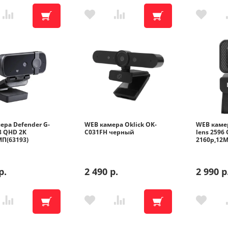
ера Defender G-
WEB камера Oklick OK-
WEB камер
3 QHD 2K
C031FH черный
lens 2596
МП(63193)
2160p,12М
р.
2 490 р.
2 990 р