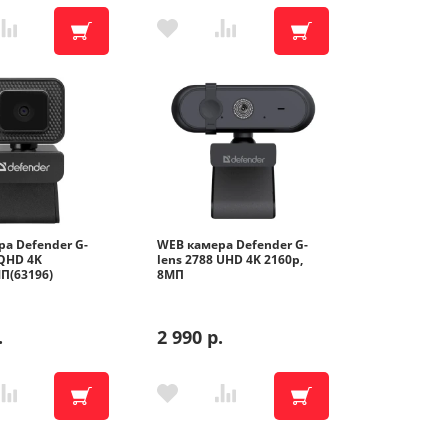
а Defender G-
WEB камера Defender G-
 QHD 4K
lens 2788 UHD 4K 2160p,
П(63196)
8МП
.
2 990 р.