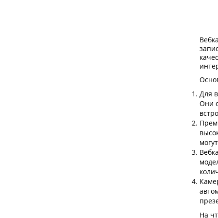
Вебка
запис
каче
интер
Осно
Для в
Они 
встр
Прем
высок
могу
Вебк
моде
колич
Каме
автом
през
На ч