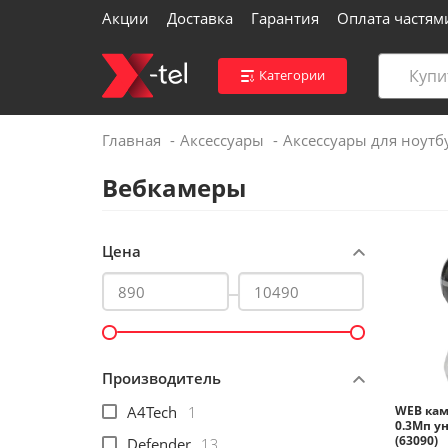
Акции
Доставка
Гарантия
Оплата частям
Категории
Главная
Аксессуары
Аксессуары для ноутб
Войти
Вебкамеры
Контакты магазинов
Цена
Каталог
Акции
Производитель
Доставка
A4Tech
1
WEB кам
0.3Мп у
(63090)
Defender
13
Вакансии