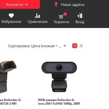
Контакты
Наши адреса
0
Избранное
Сравнение
Корзина
Вход
нтральный)
Сортировка:
ехника
хника
) Цифровая техника
) Бытовая техника
техника
а Defender G-
WEB камера Defender G-
 HD720 2 МП
lens 2581 FullHD 1080p, 2МП
хника