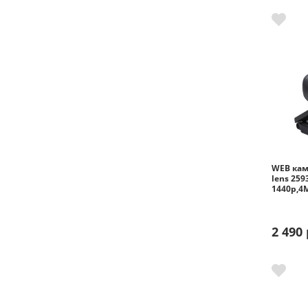
WEB кам
lens 259
1440p,4
2 490 