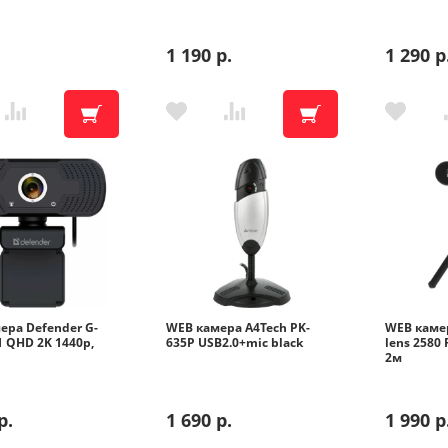
1 190 р.
1 290 р
ул. Магистральная, 45
ул. Ленина, 45-Б Бытовая техн
ул. Ленина, 45-Б Цифровая тех
ул. Б. Хмельницкого, 36
ера Defender G-
WEB камера A4Tech PK-
WEB камер
1 QHD 2K 1440p,
635P USB2.0+mic black
lens 2580
ул. Ленина, 60
2м
Адреса на кар
р.
1 690 р.
1 990 р