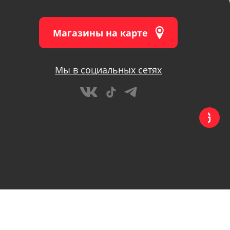
Магазины на карте
Мы в социальных сетях
Игровые консоли
Игровые консоли
Гаджеты
Гаджеты
Автотовары
Автотовары
Хозтовары
Хозтовары