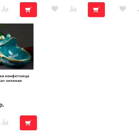
ка конфетница
а» зеленая
р.