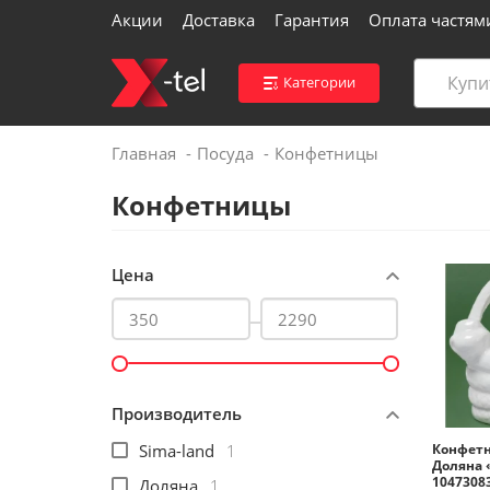
Акции
Доставка
Гарантия
Оплата частям
Категории
Главная
Посуда
Конфетницы
Войти
Конфетницы
Контакты магазинов
Цена
Каталог
Акции
Производитель
Доставка
Sima-land
1
Конфетн
Доляна 
1047308
Доляна
1
Вакансии