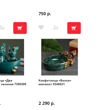
750 р.
ика
ника
ца «Два
Конфетница «Белка»
 зеленая 7390309
малахит 9346021
те
.
2 290 р.