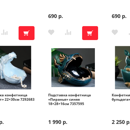
690 р.
690 р.
ул. Магистральная, 45
ул. Ленина, 45-Б Бытовая техн
ул. Ленина, 45-Б Цифровая тех
ул. Б. Хмельницкого, 36
ка конфетница
Подставка конфетница
Конфетни
т» 22×30см 7292683
«Пиранья» синяя
бульдога»
ул. Ленина, 60
18×28×16см 7357595
Адреса на кар
р.
1 990 р.
2 250 р