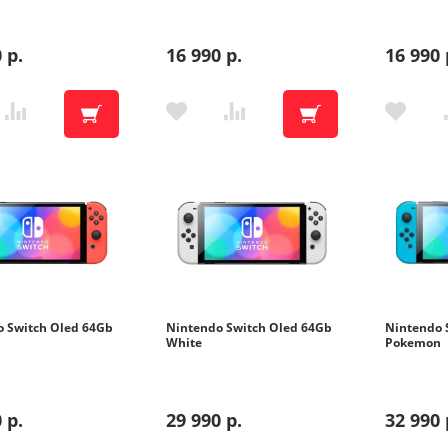
 р.
16 990 р.
16 990 
ул. Магистральная, 45
ул. Ленина, 45-Б Бытовая техн
ул. Ленина, 45-Б Цифровая тех
ул. Б. Хмельницкого, 36
 Switch Oled 64Gb
Nintendo Switch Oled 64Gb
Nintendo 
White
Pokemon
ул. Ленина, 60
Адреса на кар
 р.
29 990 р.
32 990 