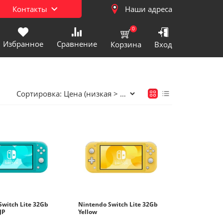
Контакты
Наши адреса
0
Избранное
Сравнение
Корзина
Вход
нтральный)
Сортировка:
ехника
хника
) Цифровая техника
) Бытовая техника
техника
Switch Lite 32Gb
Nintendo Switch Lite 32Gb
JP
Yellow
хника