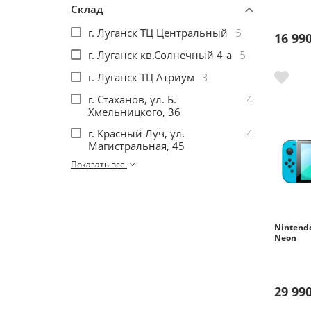
Склад
г. Луганск ТЦ Центральный
5
Помощь
16 990
г. Луганск кв.Солнечный 4-а
5
Гарантия
г. Луганск ТЦ Атриум
3
г. Стаханов, ул. Б.
4
Оплата частями
Хмельницкого, 36
г. Красный Луч, ул.
4
Подарочные сертификаты
Магистральная, 45
Показать все
Бонусная программа
Nintendo
Neon
29 990