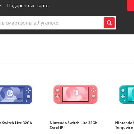
и
Подарочные карты
ул. Оборонная, 9
ул. Советская, 54 (ниже ТЦ Це
кв. Солнечный 4-а Цифровая т
кв. Солнечный 4-а Бытовая те
ул. Буденного, 138 (ТЦ Атриум
ул. Буденного, 138 (ТЦ Атриум
кв. Мирный, 2-В (ТЦ Селена)
пл. Героев ВОВ, д.1 Цифровая 
 Switch Lite 32Gb
Nintendo Switch Lite 32Gb
Nintendo 
Coral JP
Turquoise 
кв. Алексеева, 17 Цифровая те