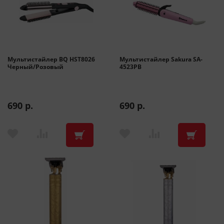
Мультистайлер BQ HST8026
Мультистайлер Sakura SA-
Черный/Розовый
4523PB
690 р.
690 р.