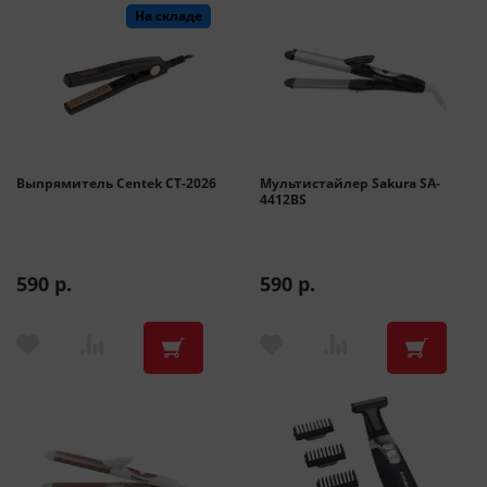
На складе
На складе
Выпрямитель Centek CT-2026
Мультистайлер Sakura SA-
4412BS
590 р.
590 р.