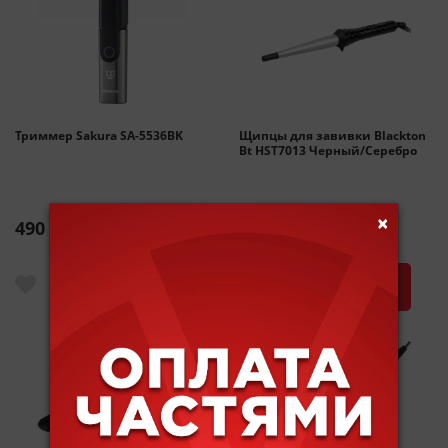
Триммер Sakura SA-5536BK
Щипцы для завивки Blackton
Bt HST7013 Черный/Серебро
×
490 р.
490 р.