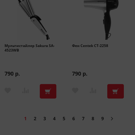
Мультистайлер Sakura SA-
Фен Centek CT-2258
4523WB
790 р.
790 р.
1
2
3
4
5
6
7
8
9