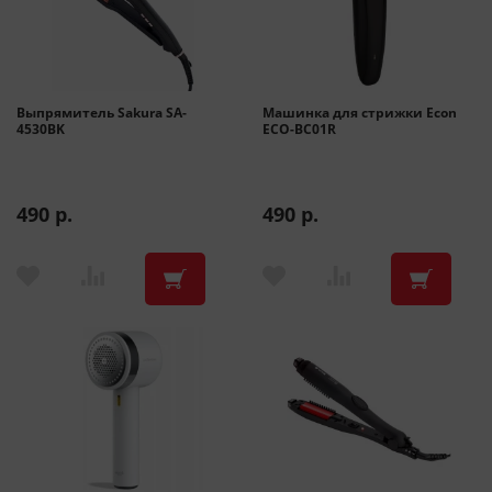
Выпрямитель Sakura SA-
Машинка для стрижки Econ
4530BK
ECO-BC01R
490 р.
490 р.