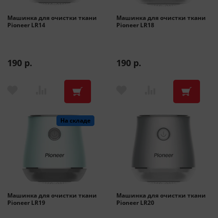
Машинка для очистки ткани
Машинка для очистки ткани
Помощь
Pioneer LR14
Pioneer LR18
Гарантия
190 р.
190 р.
Оплата частями
Подарочные сертификаты
На складе
На складе
Бонусная программа
Машинка для очистки ткани
Машинка для очистки ткани
Pioneer LR19
Pioneer LR20