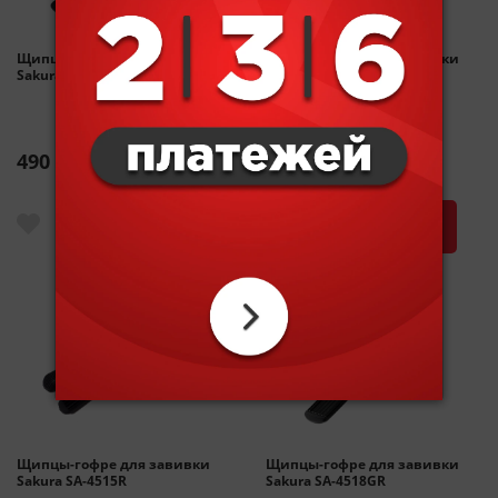
Щипцы-гофре для завивки
Щипцы-гофре для завивки
Sakura SA-4515BL
Sakura SA-4515GR
490 р.
490 р.
Щипцы-гофре для завивки
Щипцы-гофре для завивки
Sakura SA-4515R
Sakura SA-4518GR