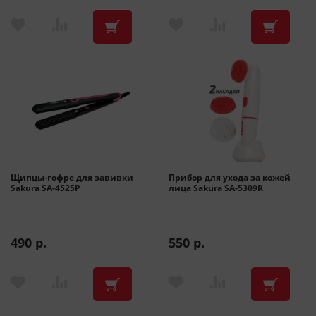
Щипцы-гофре для завивки
Прибор для ухода за кожей
Sakura SA-4525P
лица Sakura SA-5309R
490 р.
550 р.